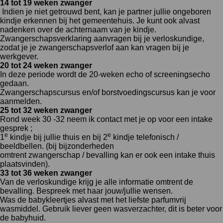
14 tot 19 weken zwanger
Indien je niet getrouwd bent, kan je partner jullie ongeboren
kindje erkennen bij het gemeentehuis. Je kunt ook alvast
nadenken over de achternaam van je kindje.
Zwangerschapsverklaring aanvragen bij je verloskundige,
zodat je je zwangerschapsverlof aan kan vragen bij je
werkgever.
20 tot 24 weken zwanger
In deze periode wordt de 20-weken echo of screeningsecho
gedaan.
Zwangerschapscursus en/of borstvoedingscursus kan je voor
aanmelden.
25 tot 32 weken zwanger
Rond week 30 -32 neem ik contact met je op voor een intake
gesprek ;
e
e
1
kindje bij jullie thuis en bij 2
kindje telefonisch /
beeldbellen. (bij bijzonderheden
omtrent zwangerschap / bevalling kan er ook een intake thuis
plaatsvinden).
33 tot 36 weken zwanger
Van de verloskundige krijg je alle informatie omtrent de
bevalling. Bespreek met haar jouw/jullie wensen.
Was de babykleertjes alvast met het liefste parfumvrij
wasmiddel. Gebruik liever geen wasverzachter, dit is beter voor
de babyhuid.