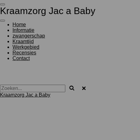
Ga
Kraamzorg
Jac
a
Baby
direct
naar
de
Home
hoofdinhoud
Informatie
zwangerschap
Kraamtijd
Werkgebied
Recensies
Contact
Kraamzorg
Jac
a
Baby