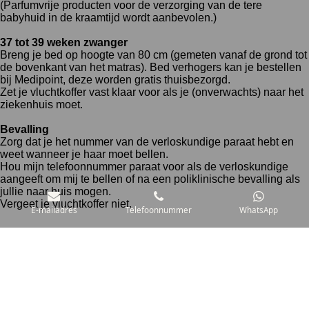
(Parfumvrije producten voor de verzorging van de tere
babyhuid in de kraamtijd wordt aanbevolen.)
37 tot 39 weken zwanger
Breng je bed op hoogte van 80 cm (gemeten vanaf de grond tot
de bovenkant van het matras). Bed verhogers kan je bestellen
bij Medipoint, deze worden gratis thuisbezorgd.
Zet je vluchtkoffer vast klaar voor als je (onverwachts) naar het
ziekenhuis moet.
Bevalling
Zorg dat je het nummer van de verloskundige paraat hebt en
weet wanneer je haar moet bellen.
Hou mijn telefoonnummer paraat voor als de verloskundige
aangeeft om mij te bellen of na een poliklinische bevalling als
jullie naar huis mogen.
Vergeet je vluchtkoffer niet.
E-mailadres
Telefoonnummer
WhatsApp
© 2018 - 2026 KraamzorgJacaBaby